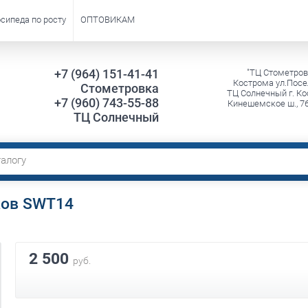
сипеда по росту
ОПТОВИКАМ
+7 (964) 151-41-41
"ТЦ Стометров
Кострома ул.Посе
Стометровка
ТЦ Солнечный г. Ко
+7 (960) 743-55-88
Кинешемское ш., 7
ТЦ Солнечный
ков SWT14
2 500
руб.