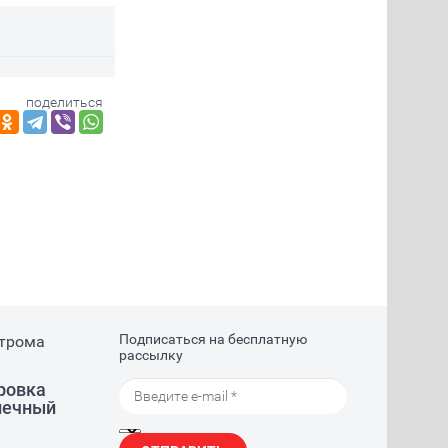
поделиться
Подписаться на бесплатную
строма
рассылку
тровка
лнечный