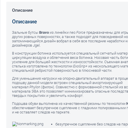
Описание
Описание
Зальные бутсы
Bravo
из линейки
neo.Force
предназначены для игры
других ровных поверхностях, а также подходят для повседневной но
запоминающийся дизайн вобрал в себя все последние наработки 
дизайнеров Jgel.
В конструкции ботинка используется специальный сетчатый матер
циркуляции воздуха и облегчения веса ботинка. Носовая часть бот
усиление для большей жесткости и износостойкости. Съемная ан
стелька изготовлена по технологии
ExoGrip+
из нескользящего мат
специальной ребристой поверхностью в плюсневой части.
Для уменьшения нагрузки на опорно-двигательный аппарат в проце
подошву данной модели встроен специальный амортизирующий
материал
Phylon
(филон). Совместно с формованной стелькой из в
материала ЭВА это позволяет минимизировать опасные последств
твердых покрытиях и увеличить комфорт.
Подошва обуви выполнена из качественной резины по технологии
обеспечивает безупречное сцепление с гладкими полированными 
и не оставляет следов на паркете.
безупречное сцепление без следов на па