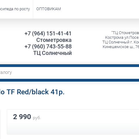
сипеда по росту
ОПТОВИКАМ
+7 (964) 151-41-41
"ТЦ Стометров
Кострома ул.Посе
Стометровка
ТЦ Солнечный г. Ко
+7 (960) 743-55-88
Кинешемское ш., 7
ТЦ Солнечный
 TF Red/black 41р.
2 990
руб.