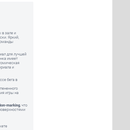
 в зале и
ски. Яркий,
команды
иал для лучшей
инка имеет
атомическая
ериала и
ссе бега в
спененного
ия игры на
Non-marking
, что
поверхностями
ркете