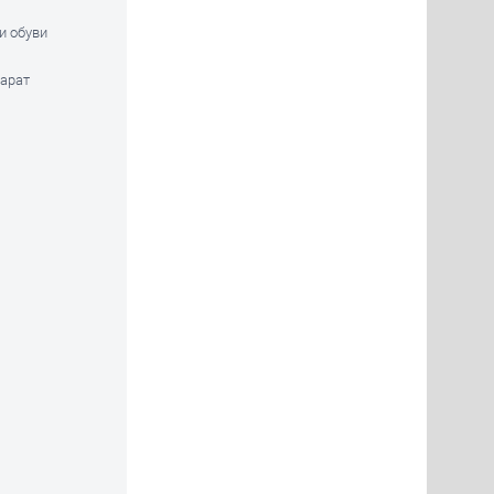
и обуви
парат